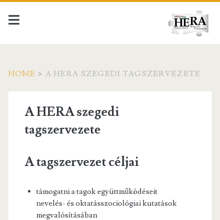
HOME
>
A HERA SZEGEDI TAGSZERVEZETE
A HERA szegedi
tagszervezete
A tagszervezet céljai
támogatni a tagok együttműködéseit
nevelés- és oktatásszociológiai kutatások
megvalósításában