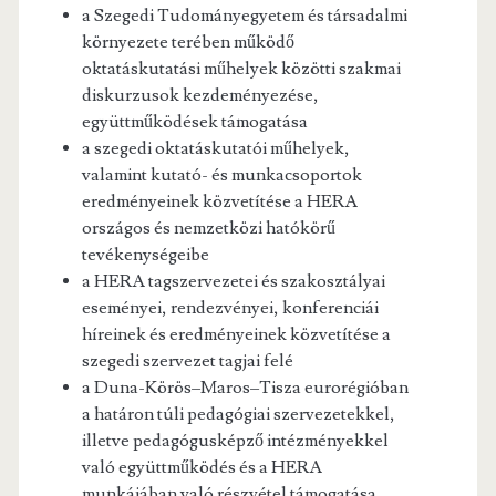
a Szegedi Tudományegyetem és társadalmi
környezete terében működő
oktatáskutatási műhelyek közötti szakmai
diskurzusok kezdeményezése,
együttműködések támogatása
a szegedi oktatáskutatói műhelyek,
valamint kutató- és munkacsoportok
eredményeinek közvetítése a HERA
országos és nemzetközi hatókörű
tevékenységeibe
a HERA tagszervezetei és szakosztályai
eseményei, rendezvényei, konferenciái
híreinek és eredményeinek közvetítése a
szegedi szervezet tagjai felé
a Duna-Körös–Maros–Tisza eurorégióban
a határon túli pedagógiai szervezetekkel,
illetve pedagógusképző intézményekkel
való együttműködés és a HERA
munkájában való részvétel támogatása