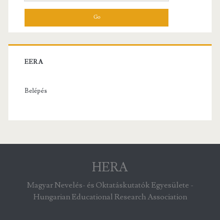
for:
EERA
Belépés
HERA
Magyar Nevelés- és Oktatáskutatók Egyesülete -
Hungarian Educational Research Association