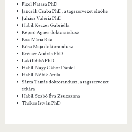
Fizel Natasa PhD
Jancsák Csaba PhD, a tagszervezet elnöke
Juhász Valéria PhD
Habil. Keczer Gabriella
Képiró Ágnes doktorandusz
Kiss Mária Rita
Kósa Maja doktorandusz
Krémer András PhD
Laki Ildikó PhD
Habil. Nagy Gábor Dániel
Habil. Nóbik Attila
Sánta Tamás doktorandusz, a tagszervezet
titkára
Habil. Szabó Éva Zsuzsanna
Thékes István PhD