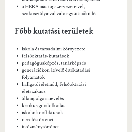
a HERA más tagszervezeteivel,
szakosztályaival való együttműködés
Főbb kutatási területek
iskola és társadalmi környezete
felsőoktatás-kutatások
pedagógusképzés, tanárképzés
generációkon átívelő értékátadási
folyamatok
hallgatói életmód, felsőoktatási
életszakasz
állampolgári nevelés
kritikus gondolkodás
iskolai konfliktusok
neveléstörténet
intézménytörténet