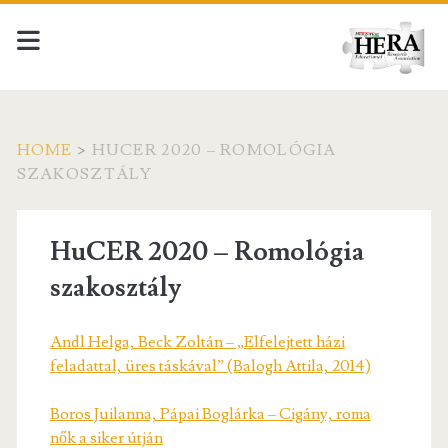
HOME
>
HUCER 2020 – ROMOLÓGIA
SZAKOSZTÁLY
HuCER 2020 – Romológia
szakosztály
Andl Helga, Beck Zoltán – „Elfelejtett házi
feladattal, üres táskával” (Balogh Attila, 2014)
Boros Juilanna, Pápai Boglárka – Cigány, roma
nők a siker útján