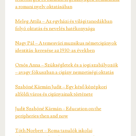
a romani nyelv oktatásában
Meleg Attila – Az egyházi és világi tanodákban
folyó oktatás és nevelés hatékonysága
Nagy Pál – A temesvári muzsikus németcigányok
identitás-keresése az 1930-as években
Orsós Anna – Szükségletek és a jogi szabályozók
– avagy fókuszban a cigány nemzetiségi oktatás
Szabóné Kármán Judit – Egy késő középkori
alföldi város és cigányainak története
Judit Szabóné Kármán – Education on the
peripheries then and now
Tóth Norbert – Roma tanulók iskolai