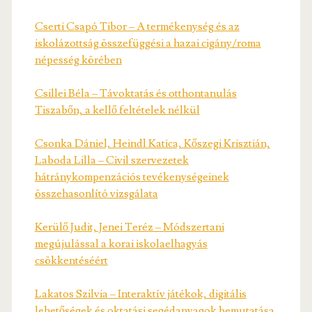
Cserti Csapó Tibor – A termékenység és az
iskolázottság összefüggési a hazai cigány/roma
népesség körében
Csillei Béla – Távoktatás és otthontanulás
Tiszabőn, a kellő feltételek nélkül
Csonka Dániel, Heindl Katica, Kőszegi Krisztián,
Laboda Lilla – Civil szervezetek
hátránykompenzációs tevékenységeinek
összehasonlító vizsgálata
Kerülő Judit, Jenei Teréz – Módszertani
megújulással a korai iskolaelhagyás
csökkentéséért
Lakatos Szilvia – Interaktív játékok, digitális
lehetőségek és oktatási segédanyagok bemutatása