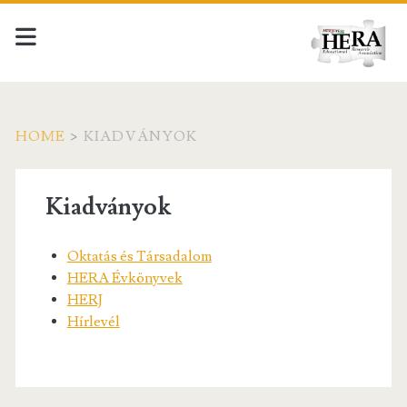
HOME
>
KIADVÁNYOK
Kiadványok
Oktatás és Társadalom
HERA Évkönyvek
HERJ
Hírlevél