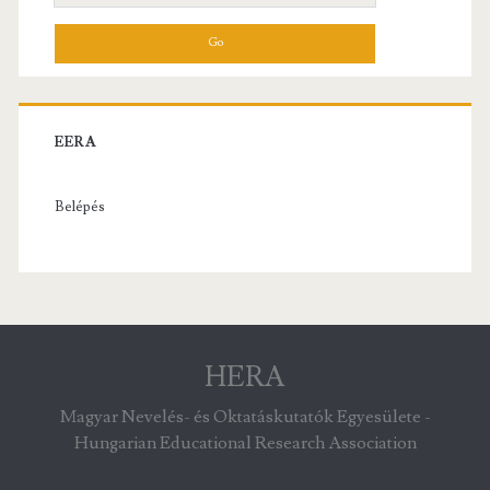
for:
EERA
Belépés
HERA
Magyar Nevelés- és Oktatáskutatók Egyesülete -
Hungarian Educational Research Association