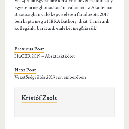
Veszprémi Egyetemre kerülve a neveléstudomány
egyetemi meghonosításán, valamint az Akadémiai
Bizottságban való képviseletén fáradozott. 2017-
ben kapta meg a HERA Báthory-díját. Tanárunk,
kollégánk, barátunk emlékét megőrizzük!
Previous Post
HuCER 2019 – Absztraktkötet
Next Post
Vezetőségi ülés 2019 novemberében
Kristóf Zsolt