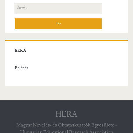
Search
for:
EERA
Belépés
HERA
Magyar Nevelés- és Oktatáskutatók Egyesülete -
Hungarian Educational Research Association