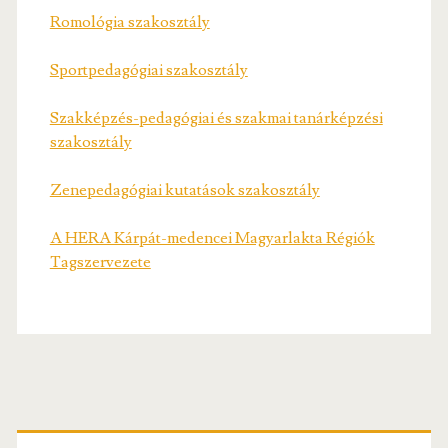
Romológia szakosztály
Sportpedagógiai szakosztály
Szakképzés-pedagógiai és szakmai tanárképzési
szakosztály
Zenepedagógiai kutatások szakosztály
A HERA Kárpát-medencei Magyarlakta Régiók
Tagszervezete
Primary