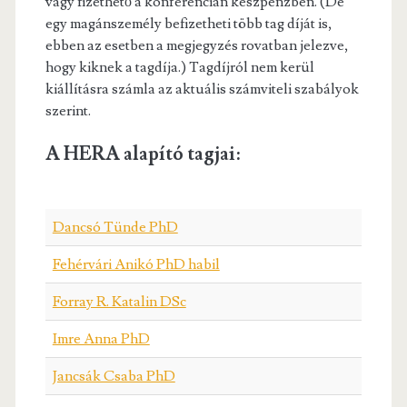
vagy fizethető a konferencián készpénzben. (De
egy magánszemély befizetheti több tag díját is,
ebben az esetben a megjegyzés rovatban jelezve,
hogy kiknek a tagdíja.) Tagdíjról nem kerül
kiállításra számla az aktuális számviteli szabályok
szerint.
A HERA alapító tagjai:
Dancsó Tünde PhD
Fehérvári Anikó PhD habil
Forray R. Katalin DSc
Imre Anna PhD
Jancsák Csaba PhD