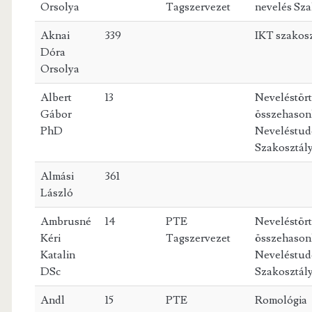
Orsolya
Tagszervezet
nevelés Sza
Aknai
339
IKT szakosz
Dóra
Orsolya
Albert
13
Neveléstört
Gábor
összehason
PhD
Neveléstud
Szakosztál
Almási
361
László
Ambrusné
14
PTE
Neveléstört
Kéri
Tagszervezet
összehason
Katalin
Neveléstud
DSc
Szakosztál
Andl
15
PTE
Romológia