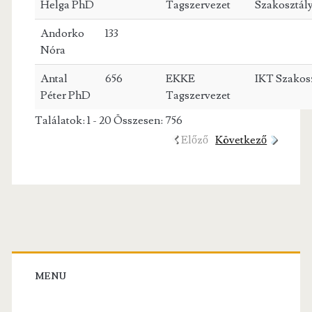
Helga PhD
Tagszervezet
Szakosztál
Andorko
133
Nóra
Antal
656
EKKE
IKT Szakos
Péter PhD
Tagszervezet
Találatok: 1 - 20 Összesen: 756
Előző
Következő
Primary
Sidebar
MENU