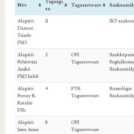
Tagsági
Név
Tagszervezet
Szakosztál
sz.
Alapító:
11
IKT szakosz
Dancsó
Tünde
PhD
Alapító:
2
OFI
Szakképzés
Fehérvári
Tagszervezet
Foglalkozta
Anikó
Szakosztál
PhD habil
Alapító:
4
PTE
Romológia
Forray R.
Tagszervezet
Szakosztál
Katalin
DSc
Alapító:
8
OFI
Imre Anna
Tagszervezet