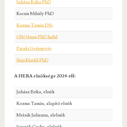
Juhász Erika PhD
Kocsis Mihály PhD
Kozma Tamás DSc
Ollé János PhD habil
Pataki Gyöngyvér
Sági Matild PhD
A HERA elnöksége 2024-től:
Juhász Erika, elnök
Kozma Tamás, alapító elnök
Mrázik Julianna, alelnök
Jancsák Csaba, alelnök