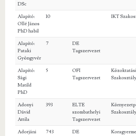
DSc
Alapító:
10
IKT Szakos
Ollé János
PhD habil
Alapító:
7
DE
Pataki
Tagszervezet
Gyöngyvér
Alapító:
5
OFI
Közoktatás
Sági
Tagszervezet
Szakosztál
Matild
PhD
Adonyi
393
ELTE
Környezetp
Dávid
szombathelyi
Szakosztál
Attila
Tagszervezet
Adorjáni
743
DE
Koragyerme