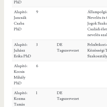
PhD
Alapító:
9
Állampolgá
Jancsák
Nevelés és 
Csaba
Jogok Szako
PhD
Családi éle
nevelés sza
Alapító:
3
DE
Felnőttkori 
Juhász
Tagszervezet
Közösségi 
Erika PhD
Szakosztál
Alapító:
6
Kocsis
Mihály
PhD
Alapító:
1
DE
Kozma
Tagszervezet
Tamás