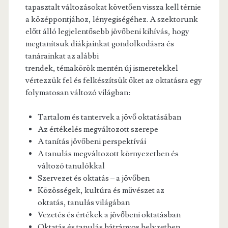
tapasztalt változásokat követően vissza kell térnie
a középpontjához, lényegiségéhez. A szektorunk
előtt álló legjelentősebb jövőbeni kihívás, hogy
megtanítsuk diákjainkat gondolkodásra és
tanárainkat az alábbi
trendek, témakörök mentén új ismeretekkel
vértezzük fel és felkészítsük őket az oktatásra egy
folymatosan változó világban:
Tartalom és tantervek a jövő oktatásában
Az értékelés megváltozott szerepe
A tanítás jövőbeni perspektívái
A tanulás megváltozott környezetben és
változó tanulókkal
Szervezet és oktatás – a jövőben
Közösségek, kultúra és művészet az
oktatás, tanulás világában
Vezetés és értékek a jövőbeni oktatásban
Oktatás és tanulás hátrányos helyzetben