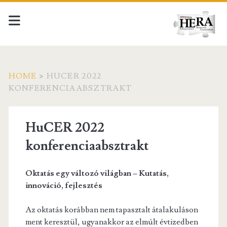
HOME
>
HUCER 2022
KONFERENCIAABSZTRAKT
HuCER 2022
konferenciaabsztrakt
Oktatás egy változó világban – Kutatás,
innováció, fejlesztés
Az oktatás korábban nem tapasztalt átalakuláson
ment keresztül, ugyanakkor az elmúlt évtizedben