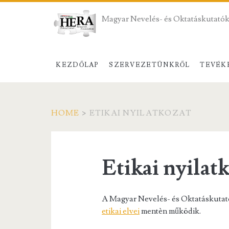
Magyar Nevelés- és Oktatáskutatók
KEZDŐLAP
SZERVEZETÜNKRŐL
TEVÉK
HOME
>
ETIKAI NYILATKOZAT
Etikai nyilat
A Magyar Nevelés- és Oktatáskuta
etikai elvei
mentèn működik.