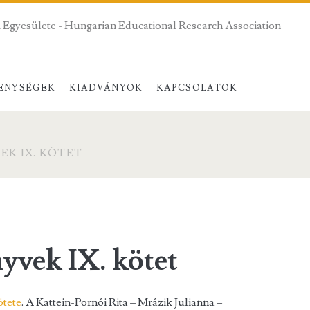
 Egyesülete - Hungarian Educational Research Association
ENYSÉGEK
KIADVÁNYOK
KAPCSOLATOK
K IX. KÖTET
vek IX. kötet
tete
. A Kattein-Pornói Rita – Mrázik Julianna –