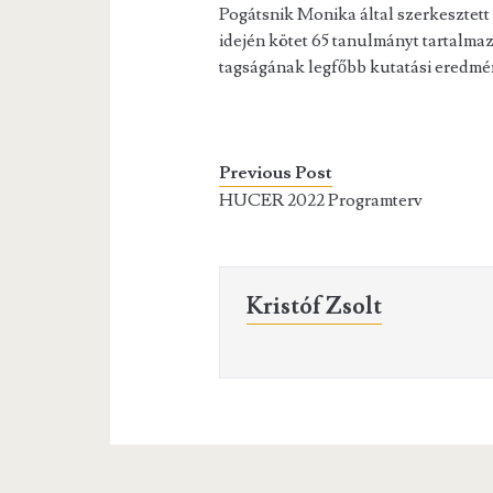
Pogátsnik Monika által szerkesztet
idején kötet 65 tanulmányt tartalma
tagságának legfőbb kutatási eredm
Previous Post
HUCER 2022 Programterv
Kristóf Zsolt