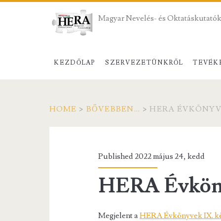
Magyar Nevelés- és Oktatáskutatók
KEZDŐLAP
SZERVEZETÜNKRŐL
TEVÉK
HOME
>
BŐVEBBEN...
>
HERA ÉVKÖNYVE
Published 2022 május 24, kedd
HERA Évköny
Megjelent a
HERA Évkönyvek IX. kö