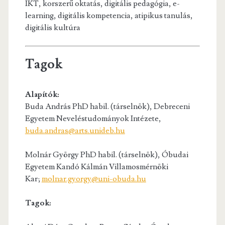
IKT, korszerű oktatás, digitális pedagógia, e-
learning, digitális kompetencia, atipikus tanulás,
digitális kultúra
Tagok
Alapítók:
Buda András PhD habil. (társelnök), Debreceni
Egyetem Neveléstudományok Intézete,
buda.andras@arts.unideb.hu
Molnár György PhD habil. (társelnök), Óbudai
Egyetem Kandó Kálmán Villamosmérnöki
Kar;
molnar.gyorgy@uni-obuda.hu
Tagok: