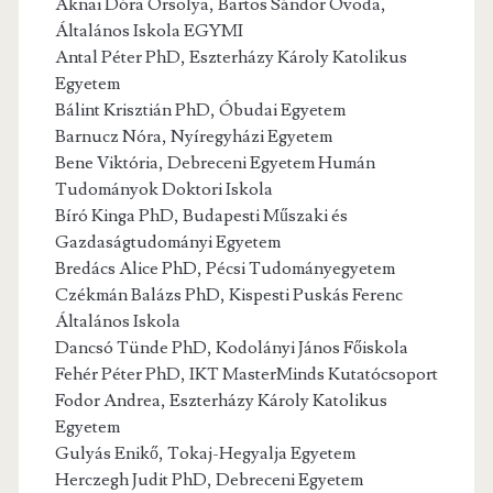
Aknai Dóra Orsolya, Bartos Sándor Óvoda,
Általános Iskola EGYMI
Antal Péter PhD, Eszterházy Károly Katolikus
Egyetem
Bálint Krisztián PhD, Óbudai Egyetem
Barnucz Nóra, Nyíregyházi Egyetem
Bene Viktória, Debreceni Egyetem Humán
Tudományok Doktori Iskola
Bíró Kinga PhD, Budapesti Műszaki és
Gazdaságtudományi Egyetem
Bredács Alice PhD, Pécsi Tudományegyetem
Czékmán Balázs PhD, Kispesti Puskás Ferenc
Általános Iskola
Dancsó Tünde PhD, Kodolányi János Főiskola
Fehér Péter PhD, IKT MasterMinds Kutatócsoport
Fodor Andrea, Eszterházy Károly Katolikus
Egyetem
Gulyás Enikő, Tokaj-Hegyalja Egyetem
Herczegh Judit PhD, Debreceni Egyetem