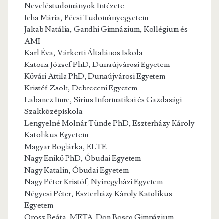
Neveléstudományok Intézete
Icha Mária, Pécsi Tudományegyetem
Jakab Natália, Gandhi Gimnázium, Kollégium és
AMI
Karl Éva, Várkerti Általános Iskola
Katona József PhD, Dunaújvárosi Egyetem
Kővári Attila PhD, Dunaújvárosi Egyetem
Kristóf Zsolt, Debreceni Egyetem
Labancz Imre, Sirius Informatikai és Gazdasági
Szakközépiskola
Lengyelné Molnár Tünde PhD, Eszterházy Károly
Katolikus Egyetem
Magyar Boglárka, ELTE
Nagy Enikő PhD, Óbudai Egyetem
Nagy Katalin, Óbudai Egyetem
Nagy Péter Kristóf, Nyíregyházi Egyetem
Négyesi Péter, Eszterházy Károly Katolikus
Egyetem
Orosz Beáta, META-Don Bosco Gimnázium