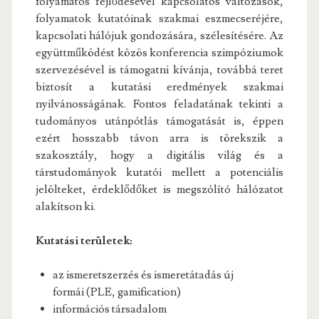
folyamatos fejlődésével kapcsolatos változások,
folyamatok kutatóinak szakmai eszmecseréjére,
kapcsolati hálójuk gondozására, szélesítésére. Az
együttműködést közös konferencia szimpóziumok
szervezésével is támogatni kívánja, továbbá teret
biztosít a kutatási eredmények szakmai
nyilvánosságának. Fontos feladatának tekinti a
tudományos utánpótlás támogatását is, éppen
ezért hosszabb távon arra is törekszik a
szakosztály, hogy a digitális világ és a
társtudományok kutatói mellett a potenciális
jelölteket, érdeklődőket is megszólító hálózatot
alakítson ki.
Kutatási területek:
az ismeretszerzés és ismeretátadás új
formái (PLE, gamification)
információs társadalom