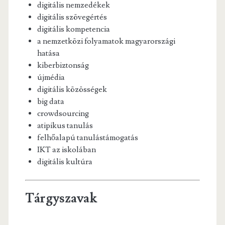
digitális nemzedékek
digitális szövegértés
digitális kompetencia
a nemzetközi folyamatok magyarországi
hatása
kiberbiztonság
újmédia
digitális közösségek
big data
crowdsourcing
atipikus tanulás
felhőalapú tanulástámogatás
IKT az iskolában
digitális kultúra
Tárgyszavak