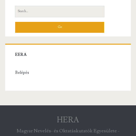
Search
for:
EERA
Belépés
HERA
Magyar Nevelés- és Oktatáskutatók Egyesülete -