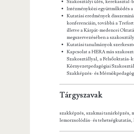
Szakosztályi ülés, kerekasztal-b
Intézményközi együttműködés a f
Kutatási eredmények disszeminá
konferenciáin, továbbá a Trefo
illetve a Kárpát-medencei Oktatá
megszervezésében a szakosztály 
Kutatási tanulmányok szerkeszt
Kapcsolat a HERA más szakosztál
Szakosztállyal, a Felsőoktatás-k
Környezetpedagógiai Szakosztál
Szakképzés- és Mérnökpedagóg
Tárgyszavak
szakképzés, szakmai tanárképzés, 
lemorzsolódás- és tehetségkutatás, 