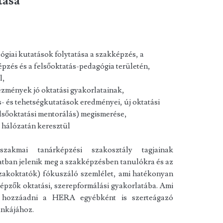
tása
ógiai kutatások folytatása a szakképzés, a
pzés és a felsőoktatás-pedagógia területén,
l,
ézmények jó oktatási gyakorlatainak,
- és tehetségkutatások eredményei, új oktatási
lsőoktatási mentorálás) megismerése,
 hálózatán keresztül
zakmai tanárképzési szakosztály tagjainak
tban jelenik meg a szakképzésben tanulókra és az
szakoktatók) fókuszáló szemlélet, ami hatékonyan
pzők oktatási, szerepformálási gyakorlatába. Ami
d hozzáadni a HERA egyébként is szerteágazó
nkájához.