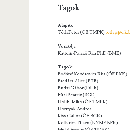
Tagok
Alapító
Tóth Péter (ÓE TMPK)
toth.p@eik.
Vezetője
Kattein-Pornói Rita PhD (BME)
Tagok:
Bodáné Kendrovics Rita (ÓE RKK)
Bredács Alice (PTE)
Budai Gábor (DUE)
Füzi Beatrix (BGE)
Holik Ildikó (ÓE TMPK)
Hornyák Andrea
Kiss Gábor (ÓE BGK)
Kollarics Tímea (NYME BPK)
Makó Ferenc (ÓE TMPK)