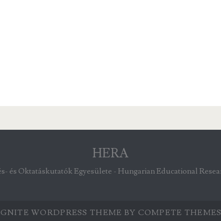
HERA
- és Oktatáskutatók Egyesülete - Hungarian Educational Resea
IGNITE WORDPRESS THEME
BY COMPETE THEMES