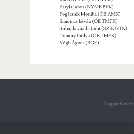
Patyi Gábor (NYME BPK)
Pogátsnik Monika (ÓE AMK)
Simonics István (ÓE TMPK)
Suhajda Csilla Judit (SZIE GTK)
Tomory Ibolya (ÓE TMPK)
Végh Ágnes (BGE)
Magyar Nevelés