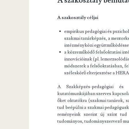
A szakosztály bemuta
A szakosztály céljai
empirikus pedagógiai és pszichol
szakmai tanárképzés, a mentorké
intézményközi együttműködésse
a közreműködő felsőoktatási int
innovációinak (pl. lemorzsolódás
módszerek a felsőoktatásban, fe
széleskörű elterjesztése a HERA
A Szakképzés-pedagógiai és s
kutatómunkájában szerves kapcsola
őket oktatókra (szakmai tanárok, 
tud beépülni a szakmai pedagóguské
reményeink szerint új színt tu
tudományos, tudományszervező mu