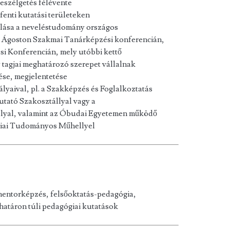
eszélgetés félévente
enti kutatási területeken
lása a neveléstudomány országos
rt Ágoston Szakmai Tanárképzési konferencián,
si Konferencián, mely utóbbi kettő
tagjai meghatározó szerepet vállalnak
ése, megjelentetése
yaival, pl. a Szakképzés és Foglalkoztatás
utató Szakosztállyal vagy a
lyal, valamint az Óbudai Egyetemen működő
iai Tudományos Műhellyel
mentorképzés, felsőoktatás-pedagógia,
határon túli pedagógiai kutatások