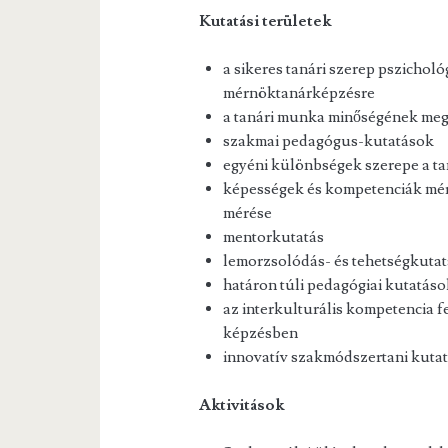
Kutatási területek
a sikeres tanári szerep pszicholó
mérnöktanárképzésre
a tanári munka minőségének megí
szakmai pedagógus-kutatások
egyéni különbségek szerepe a t
képességek és kompetenciák mér
mérése
mentorkutatás
lemorzsolódás- és tehetségkutat
határon túli pedagógiai kutatás
az interkulturális kompetencia f
képzésben
innovatív szakmódszertani kuta
Aktivitások