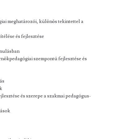
giai meghatározói, különös tekintettel a
télése és fejlesztése
anulásban
nökpedagógiai szempontú fejlesztése és
ás
ok
ejlesztése és szerepe a szakmai pedagógus-
tások