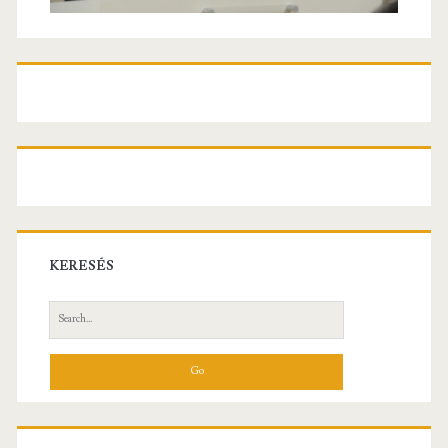
KERESÉS
Search
for: