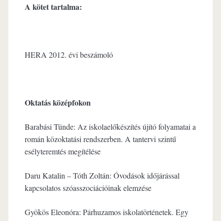
A kötet tartalma:
HERA 2012. évi beszámoló
Oktatás középfokon
Barabási Tünde: Az iskolaelőkészítés újító folyamatai a
román közoktatási rendszerben. A tantervi szintű
esélyteremtés megítélése
Daru Katalin – Tóth Zoltán: Óvodások időjárással
kapcsolatos szóasszociációinak elemzése
Gyökös Eleonóra: Párhuzamos iskolatörténetek. Egy