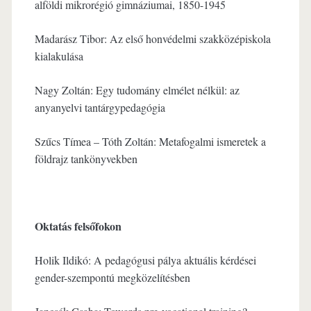
alföldi mikrorégió gimnáziumai, 1850-1945
Madarász Tibor: Az első honvédelmi szakközépiskola
kialakulása
Nagy Zoltán: Egy tudomány elmélet nélkül: az
anyanyelvi tantárgypedagógia
Szűcs Tímea – Tóth Zoltán: Metafogalmi ismeretek a
földrajz tankönyvekben
Oktatás felsőfokon
Holik Ildikó: A pedagógusi pálya aktuális kérdései
gender-szempontú megközelítésben