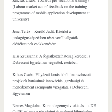
Jancsák Csaba: Towards pre-vocational training?
(Labour market actors’ feedback on the training
programme of mobile application development at
university)
Jenei Teréz – Kerülő Judit: Kísérlet a
pedagógusképzésben részt vevő hallgatók
előítéleteinek csökkentésére
Kiss Zsuzsanna: A foglalkoztathatóság kérdései a
Debreceni Egyetemen végzettek esetében
Kokas Csaba: Pályázati forrásokból finanszírozott
projektek hatásainak innovációs, gazdasági és
menedzsment szempontú vizsgálata a Debreceni
Egyetemen
Nemes Magdolna: Korai idegennyelv-oktatás – a DE
GyFK válasza a társadalmi és szakmai kihívásokra