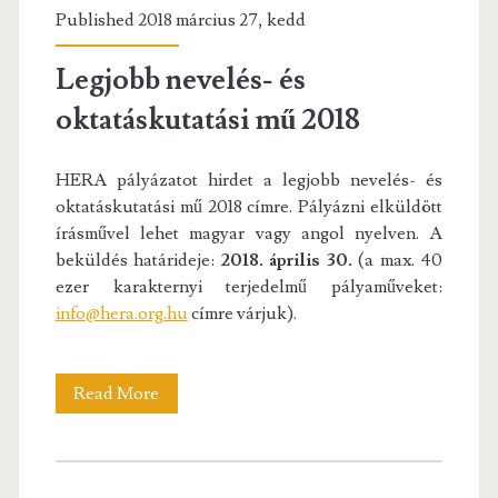
Published 2018 március 27, kedd
Legjobb nevelés- és
oktatáskutatási mű 2018
HERA pályázatot hirdet a legjobb nevelés- és
oktatáskutatási mű 2018 címre. Pályázni elküldött
írásművel lehet magyar vagy angol nyelven. A
beküldés határideje:
2018. április 30.
(a max. 40
ezer karakternyi terjedelmű pályaműveket:
info@hera.org.hu
címre várjuk).
Legjobb
Read More
nevelés-
és