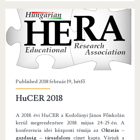
oktatáskutatási
mű
2018
Published 2018 február 19, hétfő
HuCER 2018
A 2018. évi HuCER a Kodolányi János Főiskolán
kerül megrendezésre 2018. május 24-25-én. A
konferencia idei központi témája az
Oktatás –
gazdaság – társadalom
címet kapta. Várjuk a