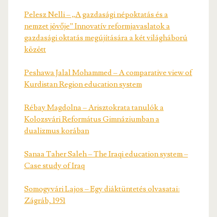
Pelesz Nelli – „A gazdasági népoktatás és a
nemzet jövője” Innovatív reformjavaslatok a
gazdasági oktatás megújítására a két világháború
között
Peshawa Jalal Mohammed – A comparative view of
Kurdistan Region education system
Rébay Magdolna – Arisztokrata tanulók a
Kolozsvári Református Gimnáziumban a
dualizmus korában
Sanaa Taher Saleh – The Iraqi education system –
Case study of Iraq
Somogyvári Lajos – Egy diáktüntetés olvasatai:
Zágráb, 1951