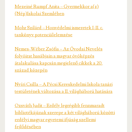
Mezeiné Rumpf Anita – Gyermekkor a(z)
(Nép)Iskolai Szemlében
Mohr Szilárd – Honvédelmi ismeretek I-II. c.
tankönyv potenciálelemzése
Nemes-Wéber Zsófia – Az Óvodai Nevelés
folyóirat hasábjain a magyar óvóképzés
átalakulása kapcsán megjelenő cikkek a 20.
század közepén
Nyíri Csilla – A Pécsi Kereskedelmi Iskola tanári
testületének változása a II. világháború hatására
Ozsváth Judit – Erdély legrégibb fennmaradt
bibliotékájának szerepe a két világháború közötti
erdélyi magyar egyetemi ifjúság szellemi
fejlődésében