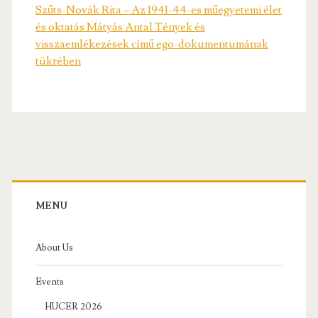
Szűts-Novák Rita – Az 1941-44-es műegyetemi élet
és oktatás Mátyás Antal Tények és
visszaemlékezések című ego-dokumentumának
tükrében
Primary
Sidebar
MENU
About Us
Events
HUCER 2026