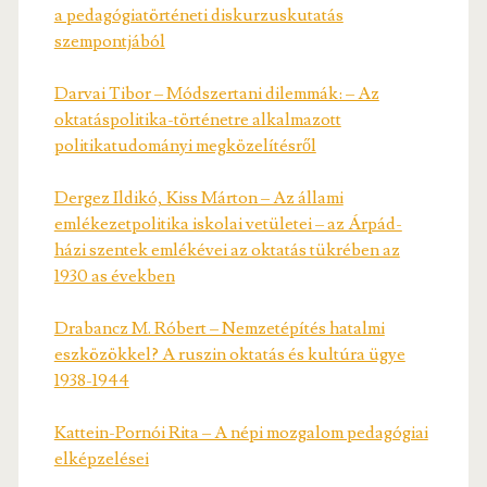
a pedagógiatörténeti diskurzuskutatás
szempontjából
Darvai Tibor – Módszertani dilemmák: – Az
oktatáspolitika-történetre alkalmazott
politikatudományi megközelítésről
Dergez Ildikó, Kiss Márton – Az állami
emlékezetpolitika iskolai vetületei – az Árpád-
házi szentek emlékévei az oktatás tükrében az
1930 as években
Drabancz M. Róbert – Nemzetépítés hatalmi
eszközökkel? A ruszin oktatás és kultúra ügye
1938-1944
Kattein-Pornói Rita – A népi mozgalom pedagógiai
elképzelései