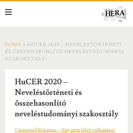
HOME
>
HUCER 2020 – NEVELÉSTÖRTÉNETI
ÉS ÖSSZEHASONLÍTÓ NEVELÉSTUDOMÁNYI
SZAKOSZTÁLY
HuCER 2020 –
Neveléstörténeti és
összehasonlító
neveléstudományi szakosztály
Cseppentő Krisztina – ‘Egy szép lélek vallomásai’